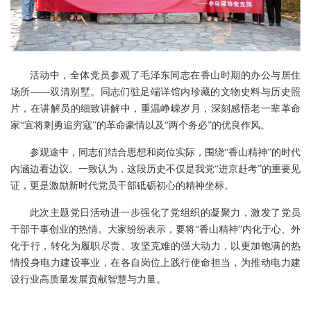
活动中，全体党员参观了毛泽东同志在香山时期的办公与居住
场所——双清别墅。同志们驻足端详馆内珍藏的文物史料与历史照
片，在讲解员的细致讲解中，重温峥嵘岁月，深刻感悟老一辈革命
家“宜将剩勇追穷寇”的革命豪情以及“两个务必”的优良作风。
参观途中，同志们结合思想和岗位实际，围绕“香山精神”的时代
内涵边看边议。一致认为，这段历史不仅是我党“进京赶考”的重要见
证，更是激励新时代党员干部砥砺初心的精神坐标。
此次主题党日活动进一步强化了党组织的凝聚力，激发了党员
干部干事创业的热情。大家纷纷表示，要将“香山精神”内化于心、外
化于行，转化为履职尽责、攻坚克难的强大动力，以更加饱满的热
情投身电力建设事业，在各自岗位上践行使命担当，为推动电力建
设行业高质量发展贡献智慧与力量。