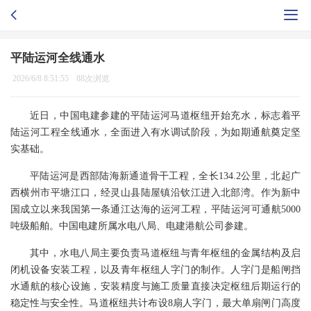
平陆运河全线通水
2026/6/8 8:51:55
88次浏览
近日，中国电建参建的平陆运河马道枢纽开始充水，标志着平
陆运河工程全线通水，全面进入有水调试阶段，为如期通航奠定坚
实基础。
平陆运河是西部陆海新通道骨干工程，全长134.2公里，北起广
西横州市平塘江口，经灵山县陆屋镇沿钦江进入北部湾。作为新中
国成立以来我国第一条通江达海的运河工程，平陆运河可通航5000
吨级船舶。中国电建所属水电八局、电建港航公司参建。
其中，水电八局主要负责马道枢纽与青年枢纽的金属结构及启
闭机设备安装工程，以及青年枢纽人字门的制作。人字门是船闸挡
水通航的核心设施，安装精度与施工质量直接决定枢纽后期运行的
稳定性与安全性。马道枢纽共计布设8扇人字门，最大单扇闸门高度